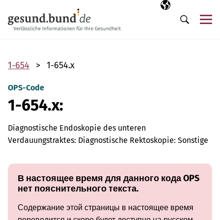
Пропустить навигацию
Выбранный язы
RU
М
Поиск
1-654
1-654.x
OPS-Code
1-654.x:
Diagnostische Endoskopie des unteren
Verdauungstraktes: Diagnostische Rektoskopie: Sonstige
В настоящее время для данного кода OPS
нет пояснительного текста.
Содержание этой страницы в настоящее время
переводится и скоро будет доступно на русском