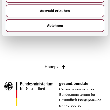
Selbsthilfegruppen bieten Austausch und Unterstützung
w
für Menschen mit chronischen Erkrankungen,
Auswahl erlauben
a
Suchtproblemen, Behinderungen und seelischen
h
Problemen.
l
Ablehnen
Узнать больше
Наверх
gesund.bund.de
Сервис министерства
Bundesministerium für
Gesundheit (Федеральное
министерство