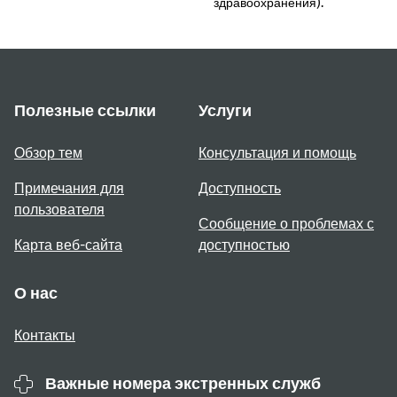
здравоохранения).
Полезные ссылки
Услуги
Обзор тем
Консультация и помощь
Примечания для
Доступность
пользователя
Сообщение о проблемах с
Карта веб-сайта
доступностью
О нас
Контакты
Важные номера экстренных служб