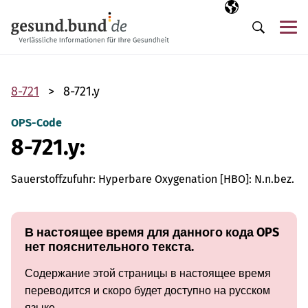
Пропустить навигацию
Выбранный язы
RU
М
Поиск
8-721
8-721.y
OPS-Code
8-721.y:
Sauerstoffzufuhr: Hyperbare Oxygenation [HBO]: N.n.bez.
В настоящее время для данного кода OPS
нет пояснительного текста.
Содержание этой страницы в настоящее время
переводится и скоро будет доступно на русском
языке.