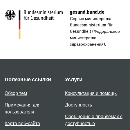
gesund.bund.de
Сервис министерства
Bundesministerium für
Gesundheit (Федеральное
министерство
здравоохранения).
Полезные ссылки
Услуги
Обзор тем
Консультация и помощь
Примечания для
Доступность
пользователя
Сообщение о проблемах с
Карта веб-сайта
доступностью