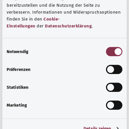
bereitzustellen und die Nutzung der Seite zu
verbessern. Informationen und Widerspruchsoptionen
finden Sie in den
Cookie-
Einstellungen
der
Datenschutzerklärung
.
Retten und helfen
E
Es gibt viele Möglichkeiten, anderen Menschen in
Notwendig
i
gesundheitlichen Notlagen zu helfen oder sogar ihr
n
Leben zu retten – zum Beispiel mit einer Blutspende
w
oder Herzdruckmassage.
Präferenzen
i
Узнать больше
l
l
Statistiken
i
g
Marketing
u
n
g
Details zeigen
s