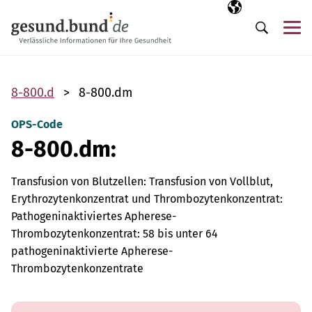
Пропустить навигацию
Выбранный язы
RU
М
Поиск
8-800.d
8-800.dm
OPS-Code
8-800.dm:
Transfusion von Blutzellen: Transfusion von Vollblut,
Erythrozytenkonzentrat und Thrombozytenkonzentrat:
Pathogeninaktiviertes Apherese-
Thrombozytenkonzentrat: 58 bis unter 64
pathogeninaktivierte Apherese-
Thrombozytenkonzentrate