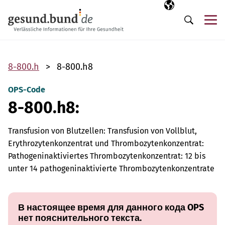
Пропустить навигацию
Выбранный язы
RU
М
Поиск
8-800.h
8-800.h8
OPS-Code
8-800.h8:
Transfusion von Blutzellen: Transfusion von Vollblut,
Erythrozytenkonzentrat und Thrombozytenkonzentrat:
Pathogeninaktiviertes Thrombozytenkonzentrat: 12 bis
unter 14 pathogeninaktivierte Thrombozytenkonzentrate
В настоящее время для данного кода OPS
нет пояснительного текста.