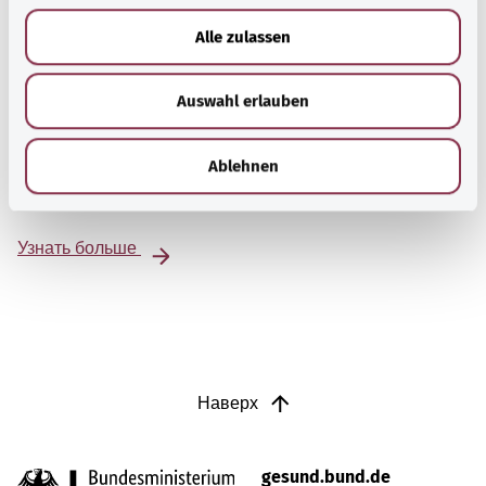
u
Alle zulassen
s
w
Auswahl erlauben
a
Beratung und Hilfe
h
Eine Auswahl verschiedener Beratungs- und
l
Ablehnen
Informationsangebote zu bestimmten
Gesundheitsthemen.
Узнать больше
Наверх
gesund.bund.de