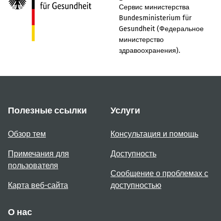
Сервис министерства
Bundesministerium für
Gesundheit (Федеральное
министерство
здравоохранения).
Полезные ссылки
Услуги
Обзор тем
Консультация и помощь
Примечания для
Доступность
пользователя
Сообщение о проблемах с
Карта веб-сайта
доступностью
О нас