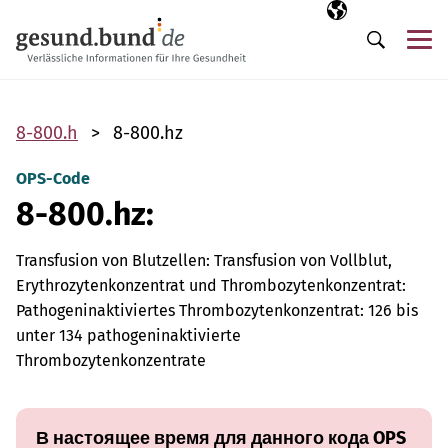
Пропустить навигацию
Выбранный язы
RU
М
Поиск
8-800.h
8-800.hz
OPS-Code
8-800.hz:
Transfusion von Blutzellen: Transfusion von Vollblut,
Erythrozytenkonzentrat und Thrombozytenkonzentrat:
Pathogeninaktiviertes Thrombozytenkonzentrat: 126 bis
unter 134 pathogeninaktivierte
Thrombozytenkonzentrate
В настоящее время для данного кода OPS