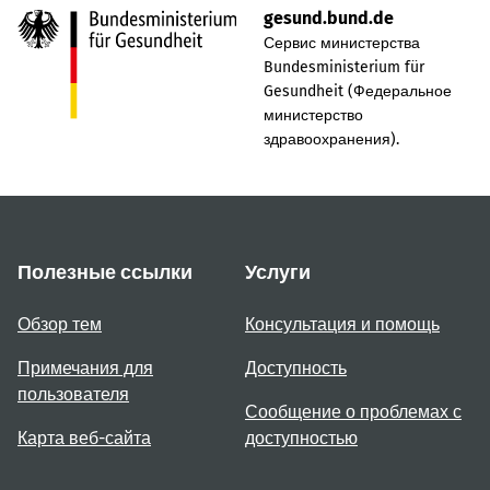
gesund.bund.de
Сервис министерства
Bundesministerium für
Gesundheit (Федеральное
министерство
здравоохранения).
Полезные ссылки
Услуги
Обзор тем
Консультация и помощь
Примечания для
Доступность
пользователя
Сообщение о проблемах с
Карта веб-сайта
доступностью