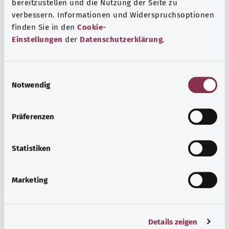
bereitzustellen und die Nutzung der Seite zu
verbessern. Informationen und Widerspruchsoptionen
finden Sie in den
Cookie-
Einstellungen
der
Datenschutzerklärung
.
Retten und helfen
Es gibt viele Möglichkeiten, anderen Menschen in
E
gesundheitlichen Notlagen zu helfen oder sogar ihr
Notwendig
i
Leben zu retten – zum Beispiel mit einer Blutspende
n
oder Herzdruckmassage.
w
Präferenzen
i
Узнать больше
l
l
Statistiken
i
g
Marketing
u
n
g
Details zeigen
s