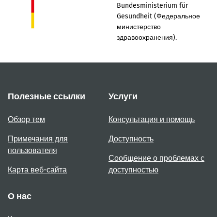
Bundesministerium für
Gesundheit (Федеральное
министерство
здравоохранения).
Полезные ссылки
Услуги
Обзор тем
Консультация и помощь
Примечания для
Доступность
пользователя
Сообщение о проблемах с
Карта веб-сайта
доступностью
О нас