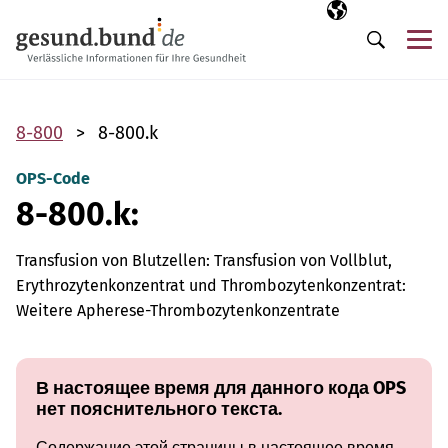
Пропустить навигацию
Выбранный язы
RU
М
Поиск
8-800
8-800.k
OPS-Code
8-800.k:
Transfusion von Blutzellen: Transfusion von Vollblut,
Erythrozytenkonzentrat und Thrombozytenkonzentrat:
Weitere Apherese-Thrombozytenkonzentrate
В настоящее время для данного кода OPS
нет пояснительного текста.
Содержание этой страницы в настоящее время