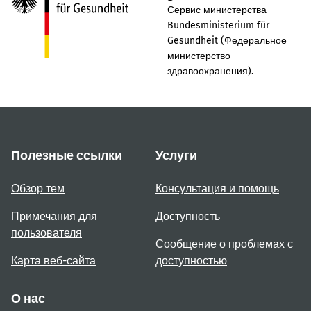
Сервис министерства
Bundesministerium für
Gesundheit (Федеральное
министерство
здравоохранения).
Полезные ссылки
Услуги
Обзор тем
Консультация и помощь
Примечания для
Доступность
пользователя
Сообщение о проблемах с
Карта веб-сайта
доступностью
О нас