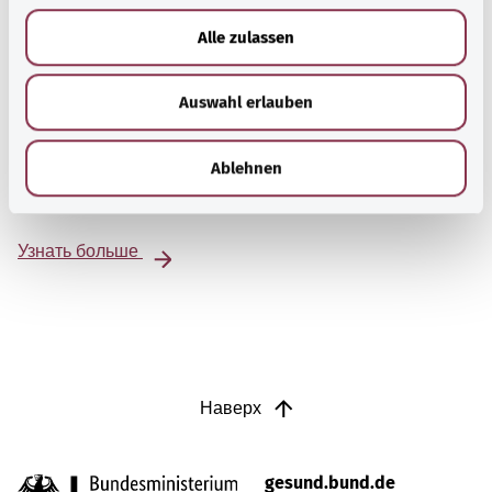
u
Alle zulassen
s
w
Auswahl erlauben
a
Beratung und Hilfe
h
Eine Auswahl verschiedener Beratungs- und
l
Ablehnen
Informationsangebote zu bestimmten
Gesundheitsthemen.
Узнать больше
Наверх
gesund.bund.de