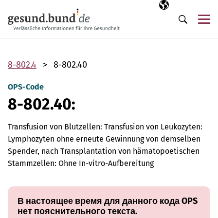
Пропустить навигацию
Выбранный язы
RU
М
Поиск
8-802.4
8-802.40
OPS-Code
8-802.40:
Transfusion von Blutzellen: Transfusion von Leukozyten:
Lymphozyten ohne erneute Gewinnung von demselben
Spender, nach Transplantation von hämatopoetischen
Stammzellen: Ohne In-vitro-Aufbereitung
В настоящее время для данного кода OPS
нет пояснительного текста.