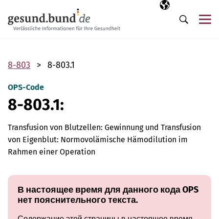
Пропустить навигацию
Выбранный язы
RU
М
Поиск
8-803
8-803.1
OPS-Code
8-803.1:
Transfusion von Blutzellen: Gewinnung und Transfusion
von Eigenblut: Normovolämische Hämodilution im
Rahmen einer Operation
В настоящее время для данного кода OPS
нет пояснительного текста.
Содержание этой страницы в настоящее время