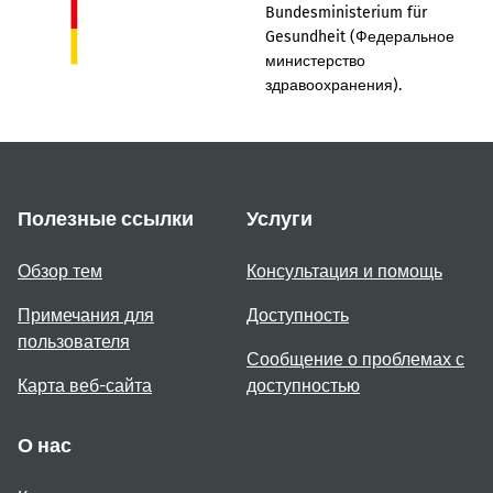
Bundesministerium für
Gesundheit (Федеральное
министерство
здравоохранения).
Полезные ссылки
Услуги
Обзор тем
Консультация и помощь
Примечания для
Доступность
пользователя
Сообщение о проблемах с
Карта веб-сайта
доступностью
О нас