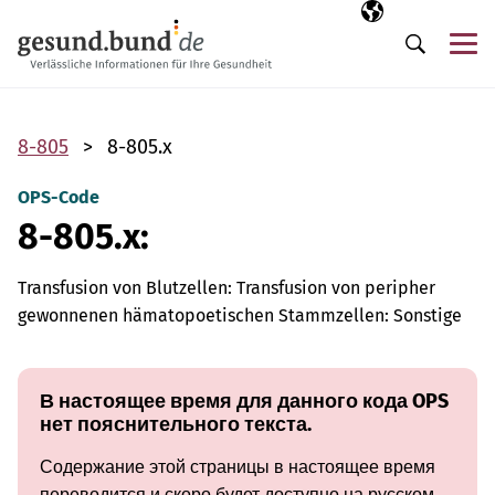
Пропустить навигацию
Выбранный язы
RU
М
Поиск
8-805
8-805.x
OPS-Code
8-805.x:
Transfusion von Blutzellen: Transfusion von peripher
gewonnenen hämatopoetischen Stammzellen: Sonstige
В настоящее время для данного кода OPS
нет пояснительного текста.
Содержание этой страницы в настоящее время
переводится и скоро будет доступно на русском