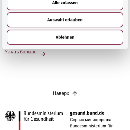
Alle zulassen
s
w
Beratung und Hilfe
Auswahl erlauben
a
Eine Auswahl verschiedener Beratungs- und
h
Informationsangebote zu bestimmten
l
Ablehnen
Gesundheitsthemen.
Узнать больше
Наверх
gesund.bund.de
Сервис министерства
Bundesministerium für