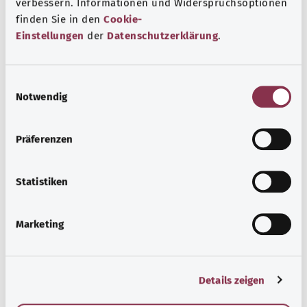
verbessern. Informationen und Widerspruchsoptionen
finden Sie in den
Cookie-
Beratung und Hilfe
Einstellungen
der
Datenschutzerklärung
.
Eine Auswahl verschiedener Beratungs- und
Informationsangebote zu bestimmten
E
Gesundheitsthemen.
Notwendig
i
n
Узнать больше
w
Präferenzen
i
l
l
Statistiken
i
g
Marketing
u
n
g
Details zeigen
s
a