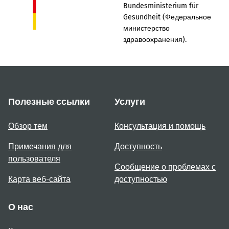
Bundesministerium für
Gesundheit (Федеральное
министерство
здравоохранения).
Полезные ссылки
Услуги
Обзор тем
Консультация и помощь
Примечания для
Доступность
пользователя
Сообщение о проблемах с
Карта веб-сайта
доступностью
О нас