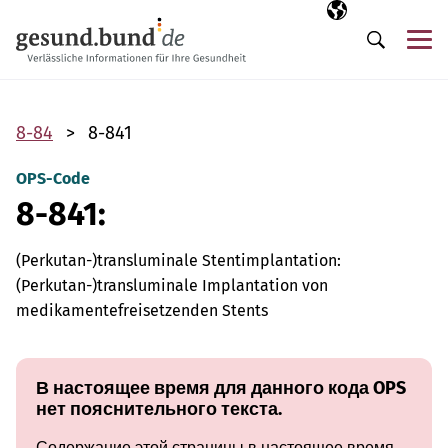
Пропустить навигацию
Выбранный язы
RU
М
Поиск
8-84
8-841
OPS-Code
8-841:
(Perkutan-)transluminale Stentimplantation:
(Perkutan-)transluminale Implantation von
medikamentefreisetzenden Stents
В настоящее время для данного кода OPS
нет пояснительного текста.
Содержание этой страницы в настоящее время