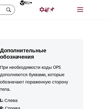
Выбранный язык
RU
Меню
Искать
Дополнительные
обозначения
При необходимости коды OPS
дополняются буквами, которые
обозначают пораженную сторону
тела.
L:
Слева
R:
Справа