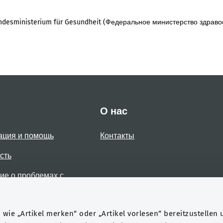
desministerium für Gesundheit (Федеральное министерство здраво
О нас
ация и помощь
Контакты
сть
е о проблемах с
стью
wie „Artikel merken“ oder „Artikel vorlesen“ bereitzustellen 