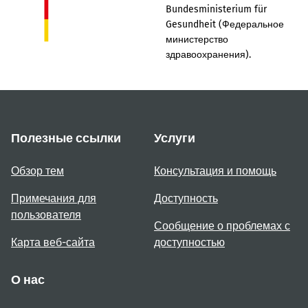
Bundesministerium für
Gesundheit (Федеральное
министерство
здравоохранения).
Полезные ссылки
Услуги
Обзор тем
Консультация и помощь
Примечания для
Доступность
пользователя
Сообщение о проблемах с
Карта веб-сайта
доступностью
О нас