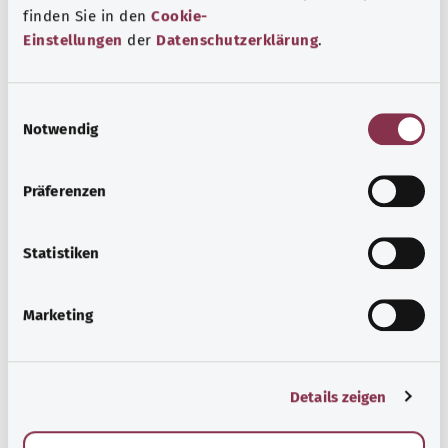
finden Sie in den
Cookie-
Beratung und Hilfe
Einstellungen
der
Datenschutzerklärung
.
Eine Auswahl verschiedener Beratungs- und
Informationsangebote zu bestimmten
E
Gesundheitsthemen.
Notwendig
i
Узнать больше
n
w
Präferenzen
i
l
l
Statistiken
i
g
Marketing
u
n
g
Details zeigen
s
a
u