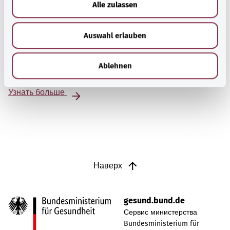
Alle zulassen
s
Selbsthilfe
w
Selbsthilfegruppen bieten Austausch und Unterstützung
Auswahl erlauben
a
für Menschen mit chronischen Erkrankungen,
h
Suchtproblemen, Behinderungen und seelischen
l
Ablehnen
Problemen.
Узнать больше
Наверх
gesund.bund.de
Сервис министерства
Bundesministerium für