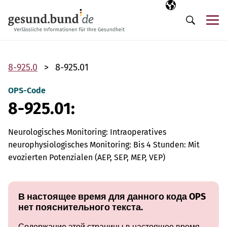
Пропустить навигацию
Выбранный язы
RU
М
Поиск
8-925.0
8-925.01
OPS-Code
8-925.01:
Neurologisches Monitoring: Intraoperatives
neurophysiologisches Monitoring: Bis 4 Stunden: Mit
evozierten Potenzialen (AEP, SEP, MEP, VEP)
В настоящее время для данного кода OPS
нет пояснительного текста.
Содержание этой страницы в настоящее время