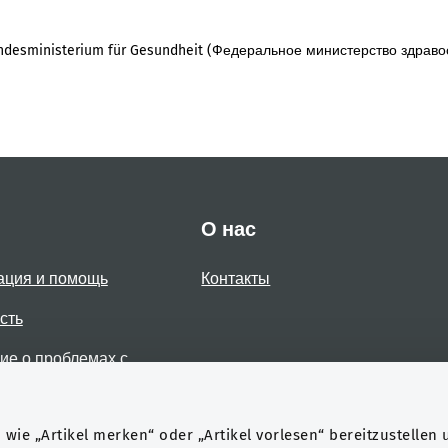
desministerium für Gesundheit (Федеральное министерство здраво
О нас
ация и помощь
Контакты
сть
е о проблемах с
стью
wie „Artikel merken“ oder „Artikel vorlesen“ bereitzustellen 