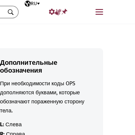
Выбранный язык
RU
Меню
Искать
Дополнительные
обозначения
При необходимости коды OPS
дополняются буквами, которые
обозначают пораженную сторону
тела.
L:
Слева
R:
Справа