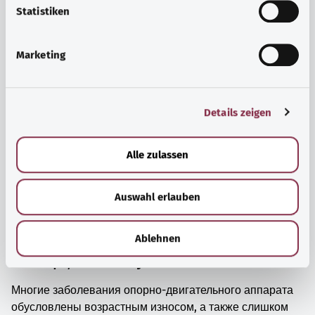
просто прийти в себя.
l
Statistiken
i
Узнать больше
g
Marketing
u
n
g
Details zeigen
s
a
u
Alle zulassen
s
w
Auswahl erlauben
a
h
l
Ablehnen
Мышцы, кости и суставы
Многие заболевания опорно-двигательного аппарата
обусловлены возрастным износом, а также слишком