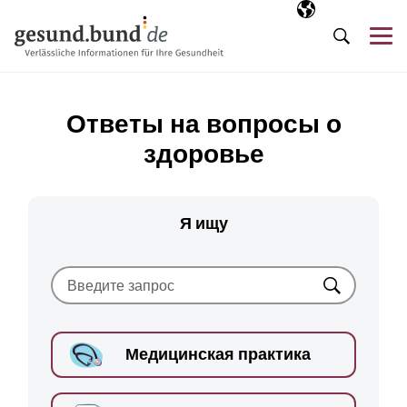
Пропустить навигацию
Выбранный язы
RU
М
Поиск
Ответы на вопросы о
здоровье
Я ищу
Искать
Медицинская практика