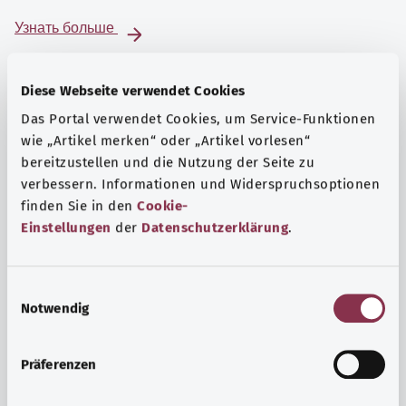
Узнать больше
Diese Webseite verwendet Cookies
Das Portal verwendet Cookies, um Service-Funktionen
wie „Artikel merken“ oder „Artikel vorlesen“
bereitzustellen und die Nutzung der Seite zu
verbessern. Informationen und Widerspruchsoptionen
finden Sie in den
Cookie-
Einstellungen
der
Datenschutzerklärung
.
E
Notwendig
i
Психика и самочувствие
n
Спорт или медитация? Существуют различные меры,
w
Präferenzen
позволяющие справиться со стрессом и нагрузками
i
повседневной жизни, улучшить самочувствие или
l