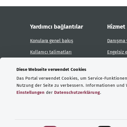
Yardımcı bağlantılar
Hizmet
Konulara genel bakış
Danışma 
Kullanıcı talimatları
Engelsiz 
Site planı
Engel bil
Diese Webseite verwendet Cookies
Das Portal verwendet Cookies, um Service-Funktionen 
Sertifikasyonlar
Nutzung der Seite zu verbessern. Informationen und
Einstellungen
der
Datenschutzerklärung
.
© Telif hakkı 2026 Federal Sağlık Bakanlığı
V
E