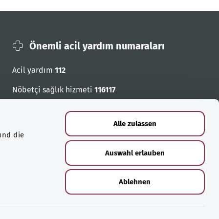
Önemli acil yardım numaraları
Acil yardım
112
Nöbetçi sağlık hizmeti
116117
Acil cagri numaralari
Alle zulassen
und die
Auswahl erlauben
Ablehnen