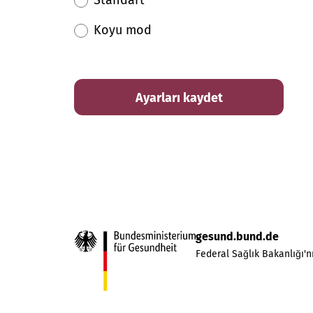
Standart
Koyu mod
Ayarları kaydet
gesund.bund.de
Federal Sağlık Bakanlığı'nı