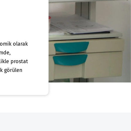
omik olarak
imde,
ikle prostat
ık görülen