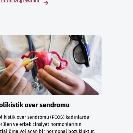
rıntılı bilgi edinin
olikistik over sendromu
likistik over sendromu (PCOS) kadınlarda
rülen ve erkek cinsiyet hormonlarının
zlalığına yol açan bir hormonal bozukluktur.