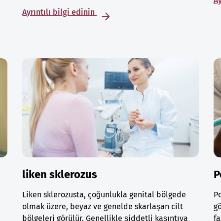
Ay
Ayrıntılı bilgi edinin
liken sklerozus
P
Liken sklerozusta, çoğunlukla genital bölgede
Po
olmak üzere, beyaz ve genelde skarlaşan cilt
gö
bölgeleri görülür. Genellikle şiddetli kaşıntıya
fa