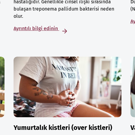
a
hastalığıdır. Genellikle cinsel ilişki sırasında
Dü
bulaşan treponema pallidum bakterisi neden
(N
olur.
Ay
Ayrıntılı bilgi edinin
Yumurtalık kistleri (over kistleri)
V