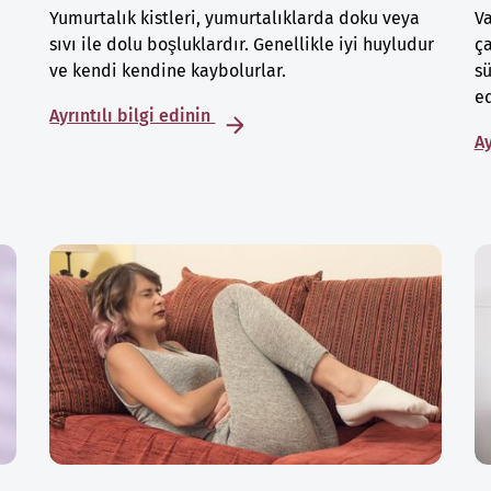
Yumurtalık kistleri, yumurtalıklarda doku veya
Va
sıvı ile dolu boşluklardır. Genellikle iyi huyludur
ça
ve kendi kendine kaybolurlar.
sü
ed
Ayrıntılı bilgi edinin
Ay