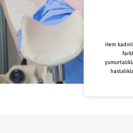
Hem kadınl
fark
yumurtalıkl
hastalıkl