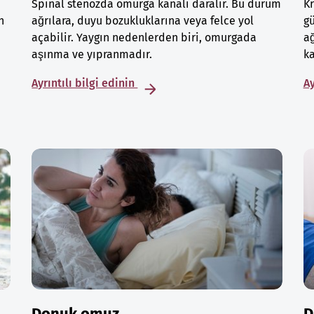
Spinal stenozda omurga kanalı daralır. Bu durum
Kr
n
ağrılara, duyu bozukluklarına veya felce yol
gü
açabilir. Yaygın nedenlerden biri, omurgada
a
aşınma ve yıpranmadır.
ka
Ayrıntılı bilgi edinin
Ay
Donuk omuz
D