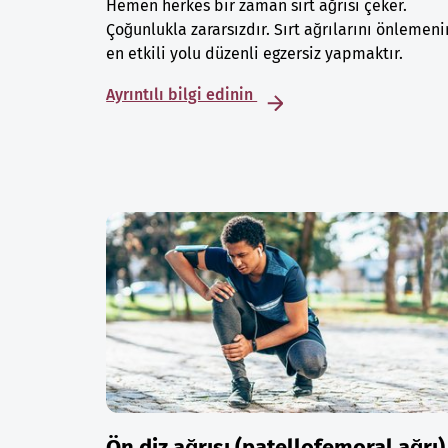
Hemen herkes bir zaman sırt ağrısı çeker.
Çoğunlukla zararsızdır. Sırt ağrılarını önlemeni
en etkili yolu düzenli egzersiz yapmaktır.
Ayrıntılı bilgi edinin
Ön diz ağrısı (patellofemoral ağrı)