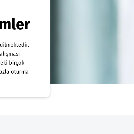
emler
edilmektedir.
çalışması
eki birçok
fazla oturma