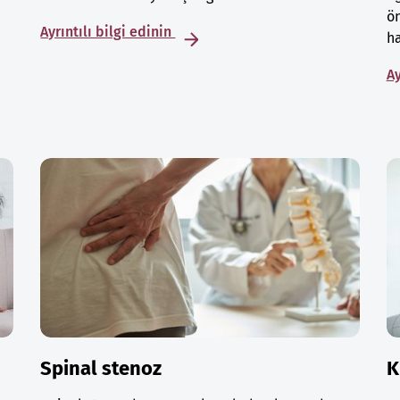
ön
Ayrıntılı bilgi edinin
ha
Ay
Spinal stenoz
K