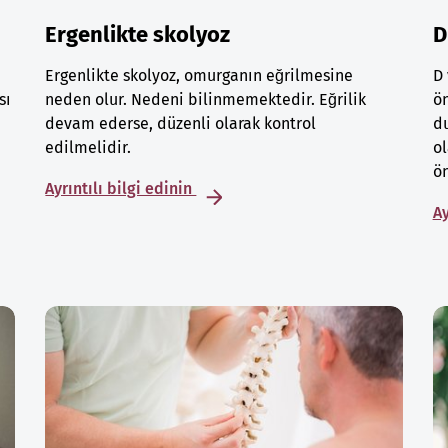
Ergenlikte skolyoz
D
Ergenlikte skolyoz, omurganın eğrilmesine
D 
sı
neden olur. Nedeni bilinmemektedir. Eğrilik
ön
devam ederse, düzenli olarak kontrol
du
edilmelidir.
ol
ön
Ayrıntılı bilgi edinin
Ay