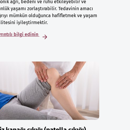
onik ağrı, bedeni ve ruhu etkileyebilir ve
nlük yaşamı zorlaştırabilir. Tedavinin amacı
ğrıyı mümkün olduğunca hafifletmek ve yaşam
litesini iyileştirmektir.
rıntılı bilgi edinin
iz kapağı çıkığı (patella çıkığı)