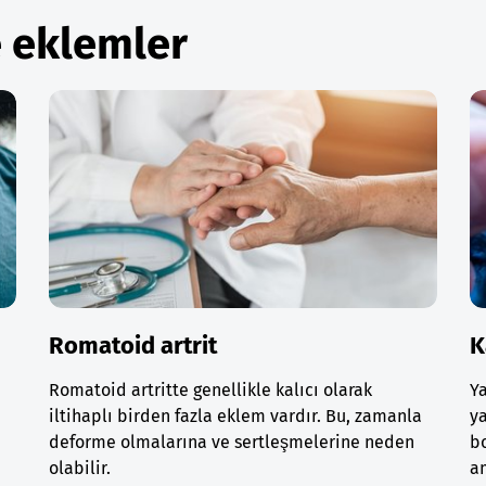
e eklemler
Romatoid artrit
K
Romatoid artritte genellikle kalıcı olarak
Ya
iltihaplı birden fazla eklem vardır. Bu, zamanla
ya
deforme olmalarına ve sertleşmelerine neden
bo
olabilir.
am