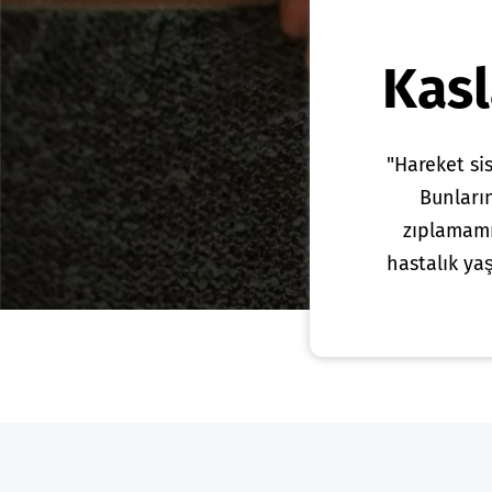
Kasl
"Hareket sis
Bunların
zıplamamı
hastalık ya