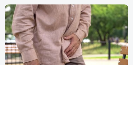
Varikosel
Testiste varisli bir damarın oluşması (buna varikosel de
denir) nadir görülen bir olay değildir. Varikosel bir
erkeğin fertilitesini etkileyebilmektedir.
Ayrıntılı bilgi edinin