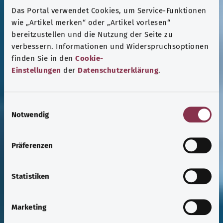
Das Portal verwendet Cookies, um Service-Funktionen
wie „Artikel merken“ oder „Artikel vorlesen“
bereitzustellen und die Nutzung der Seite zu
verbessern. Informationen und Widerspruchsoptionen
finden Sie in den
Cookie-
Einstellungen
der
Datenschutzerklärung
.
E
Notwendig
i
n
w
Präferenzen
i
l
l
Statistiken
i
g
Marketing
u