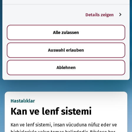
n
g
Details zeigen
s
a
u
Alle zulassen
s
w
Auswahl erlauben
a
h
l
Ablehnen
Hastalıklar
Kan ve lenf sistemi
Kan ve lenf sistemi, insan vücuduna nüfuz eder ve