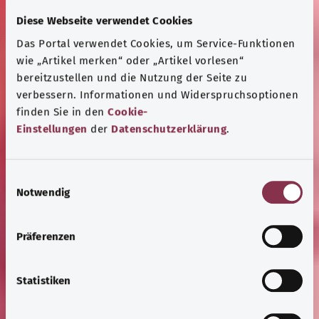
Diese Webseite verwendet Cookies
Das Portal verwendet Cookies, um Service-Funktionen
wie „Artikel merken“ oder „Artikel vorlesen“
bereitzustellen und die Nutzung der Seite zu
verbessern. Informationen und Widerspruchsoptionen
finden Sie in den
Cookie-
Einstellungen
der
Datenschutzerklärung
.
E
Notwendig
i
n
w
Präferenzen
i
l
l
Statistiken
i
g