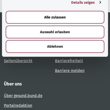
Details zeigen
s
a
u
Alle zulassen
s
w
Hilfreiche Links
Service
Auswahl erlauben
a
h
Themenübersicht
Beratung und Hilfe
l
Ablehnen
Benutzerhinweise
Glossar
Seitenübersicht
Barrierefreiheit
Barriere melden
Über uns
Über gesund.bund.de
Portalredaktion