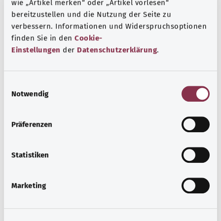
wie „Artikel merken“ oder „Artikel vorlesen“
Dunkler Modus
bereitzustellen und die Nutzung der Seite zu
verbessern. Informationen und Widerspruchsoptionen
finden Sie in den
Cookie-
Einstellungen
der
Datenschutzerklärung
.
Einstellungen speichern
Zurück zur letzten Seite
E
Notwendig
i
n
w
Präferenzen
i
l
Zurück nach oben
l
Statistiken
i
g
gesund.bund.de
Marketing
u
Ein Service des
n
Bundesministeriums für
Gesundheit.
g