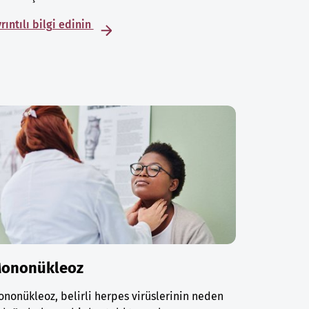
rıntılı bilgi edinin
ononükleoz
nonükleoz, belirli herpes virüslerinin neden