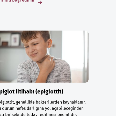
rıntılı bilgi edinin
piglot iltihabı (epiglottit)
iglottit, genellikle bakterilerden kaynaklanır.
 durum nefes darlığına yol açabileceğinden
zlı bir şekilde tedavi edilmesi önemlidir.