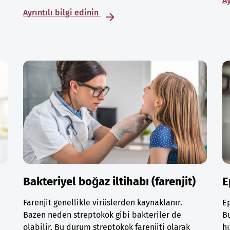
Ay
Ayrıntılı bilgi edinin
Bakteriyel boğaz iltihabı (farenjit)
E
a
Farenjit genellikle virüslerden kaynaklanır.
Ep
Bazen neden streptokok gibi bakteriler de
Bu
olabilir. Bu durum streptokok farenjiti olarak
hı