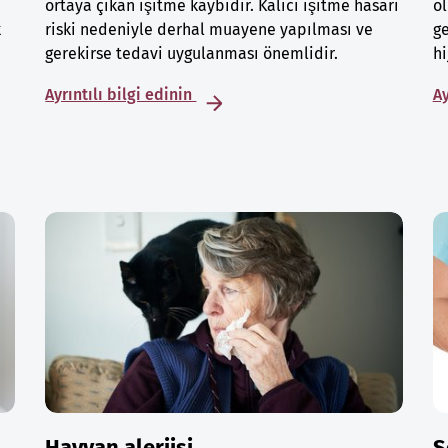
ortaya çıkan işitme kaybıdır. Kalıcı işitme hasarı
ol
k
riski nedeniyle derhal muayene yapılması ve
ge
gerekirse tedavi uygulanması önemlidir.
hi
Ayrıntılı bilgi edinin
Ay
Hayvan alerjisi
S