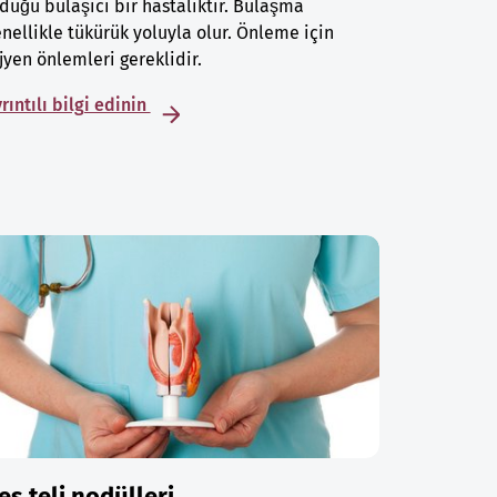
duğu bulaşıcı bir hastalıktır. Bulaşma
nellikle tükürük yoluyla olur. Önleme için
jyen önlemleri gereklidir.
rıntılı bilgi edinin
es teli nodülleri