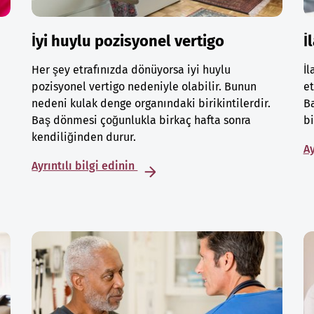
İyi huylu pozisyonel vertigo
İ
Her şey etrafınızda dönüyorsa iyi huylu
İl
pozisyonel vertigo nedeniyle olabilir. Bunun
et
nedeni kulak denge organındaki birikintilerdir.
Ba
Baş dönmesi çoğunlukla birkaç hafta sonra
bi
kendiliğinden durur.
Ay
Ayrıntılı bilgi edinin