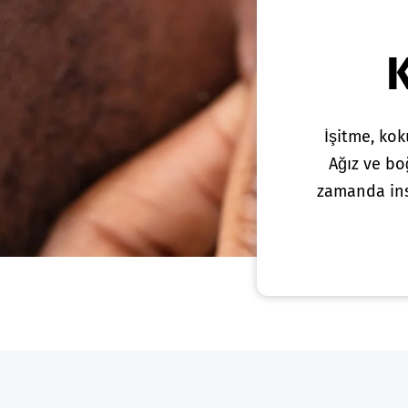
İşitme, kok
Ağız ve bo
zamanda ins