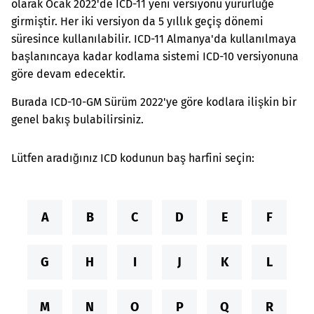
olarak Ocak 2022'de ICD-11 yeni versiyonu yürürlüğe
girmiştir. Her iki versiyon da 5 yıllık geçiş dönemi
süresince kullanılabilir. ICD-11 Almanya'da kullanılmaya
başlanıncaya kadar kodlama sistemi ICD-10 versiyonuna
göre devam edecektir.
Burada ICD-10-GM Sürüm 2022'ye göre kodlara ilişkin bir
genel bakış bulabilirsiniz.
Lütfen aradığınız ICD kodunun baş harfini seçin:
A
B
C
D
E
F
G
H
I
J
K
L
M
N
O
P
Q
R