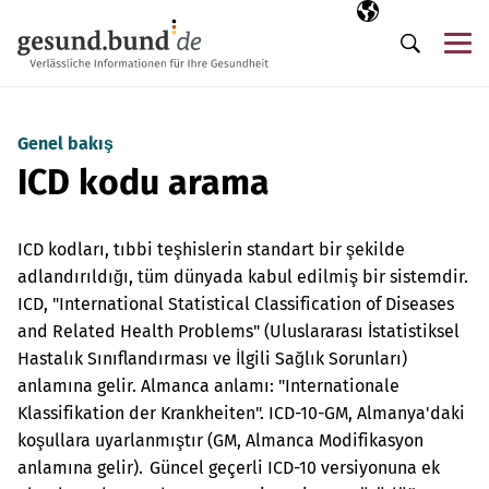
Gezinme menüsünü atla
Seçili dil
TR
Me
Arama
Genel bakış
ICD kodu arama
ICD kodları, tıbbi teşhislerin standart bir şekilde
adlandırıldığı, tüm dünyada kabul edilmiş bir sistemdir.
ICD, "International Statistical Classification of Diseases
and Related Health Problems" (Uluslararası İstatistiksel
Hastalık Sınıflandırması ve İlgili Sağlık Sorunları)
anlamına gelir. Almanca anlamı: "Internationale
Klassifikation der Krankheiten". ICD-10-GM, Almanya'daki
koşullara uyarlanmıştır (GM, Almanca Modifikasyon
anlamına gelir). Güncel geçerli ICD-10 versiyonuna ek