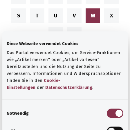
S
T
U
V
W
X
Y
Z
Diese Webseite verwendet Cookies
Das Portal verwendet Cookies, um Service-Funktionen
"W" içeren ICD kodu
wie „Artikel merken“ oder „Artikel vorlesen“
bereitzustellen und die Nutzung der Seite zu
verbessern. Informationen und Widerspruchsoptionen
W49.- Cansız nesnelerde mekanik
finden Sie in den
Cookie-
kuvvetlere maruz kalma
Einstellungen
der
Datenschutzerklärung
.
W64.- Canlı nesnelerde mekanik
E
kuvvetlere maruz kalma
Notwendig
i
n
w