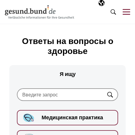
Пропустить навигацию
Выбранный язы
RU
М
Поиск
Ответы на вопросы о
здоровье
Я ищу
Искать
Медицинская практика