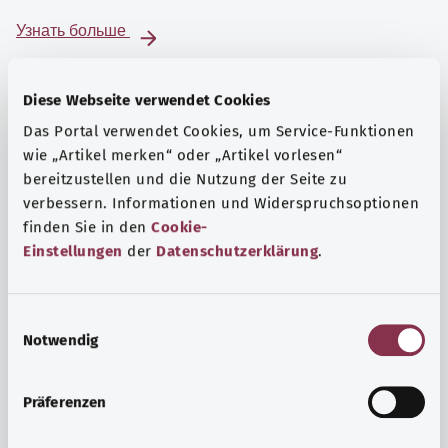
Узнать больше
Diese Webseite verwendet Cookies
Das Portal verwendet Cookies, um Service-Funktionen
wie „Artikel merken“ oder „Artikel vorlesen“
bereitzustellen und die Nutzung der Seite zu
verbessern. Informationen und Widerspruchsoptionen
finden Sie in den
Cookie-
Einstellungen
der
Datenschutzerklärung
.
E
Notwendig
i
Психика и самочувствие
n
Спорт или медитация? Существуют различные меры,
w
Präferenzen
позволяющие справиться со стрессом и нагрузками
i
повседневной жизни, улучшить самочувствие или
l