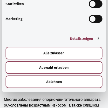
просто прийти в себя.
l
Statistiken
i
Узнать больше
g
Marketing
u
n
g
Details zeigen
s
a
u
Alle zulassen
s
w
Auswahl erlauben
a
h
l
Ablehnen
Мышцы, кости и суставы
Многие заболевания опорно-двигательного аппарата
обусловлены возрастным износом, а также слишком