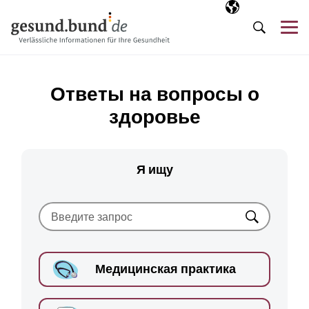
Пропустить навигацию
Выбранный язы
RU
М
Поиск
Ответы на вопросы о
здоровье
Я ищу
Искать
Медицинская практика