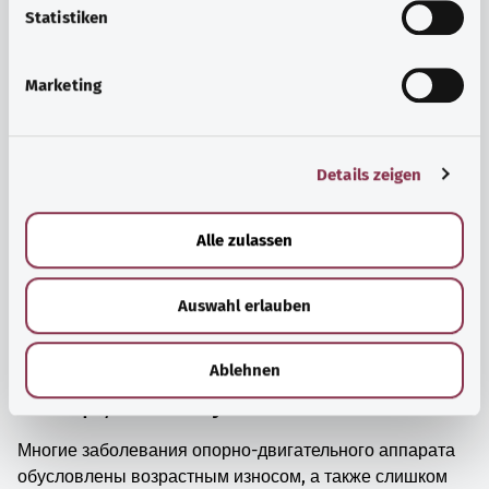
просто прийти в себя.
l
Statistiken
i
Узнать больше
g
Marketing
u
n
g
Details zeigen
s
a
u
Alle zulassen
s
w
Auswahl erlauben
a
h
l
Ablehnen
Мышцы, кости и суставы
Многие заболевания опорно-двигательного аппарата
обусловлены возрастным износом, а также слишком