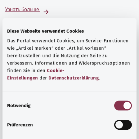
Узнать больше
Diese Webseite verwendet Cookies
Das Portal verwendet Cookies, um Service-Funktionen
wie „Artikel merken“ oder „Artikel vorlesen“
bereitzustellen und die Nutzung der Seite zu
verbessern. Informationen und Widerspruchsoptionen
finden Sie in den
Cookie-
Einstellungen
der
Datenschutzerklärung
.
E
Notwendig
i
Психика и самочувствие
n
Спорт или медитация? Существуют различные меры,
w
Präferenzen
позволяющие справиться со стрессом и нагрузками
i
повседневной жизни, улучшить самочувствие или
l