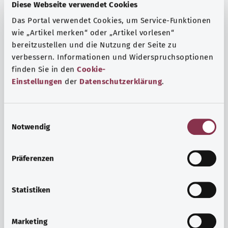
Fragen und eine intensive Lebenserfahrung. Welche
Diese Webseite verwendet Cookies
Beratungen und Untersuchungen Schwangere in
Das Portal verwendet Cookies, um Service-Funktionen
Anspruch nehmen können, erfahren Sie hier.
wie „Artikel merken“ oder „Artikel vorlesen“
Mehr erfahren
bereitzustellen und die Nutzung der Seite zu
verbessern. Informationen und Widerspruchsoptionen
finden Sie in den
Cookie-
Einstellungen
der
Datenschutzerklärung
.
E
Notwendig
i
n
w
Präferenzen
i
l
l
Statistiken
i
Psyche und Wohlbefinden
g
Marketing
u
Sport oder Meditation? Es gibt verschiedene