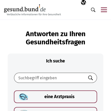
Navigation überspringen
Ausgewählte Sp
DE
Me
Suche
Antworten zu Ihren
Gesundheitsfragen
Ich suche
Suchen
eine Arztpraxis