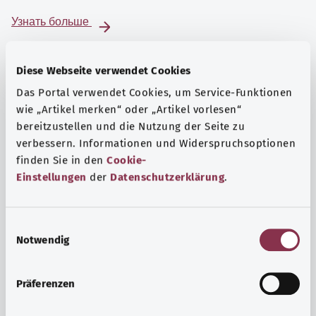
Узнать больше
Diese Webseite verwendet Cookies
Das Portal verwendet Cookies, um Service-Funktionen
wie „Artikel merken“ oder „Artikel vorlesen“
bereitzustellen und die Nutzung der Seite zu
verbessern. Informationen und Widerspruchsoptionen
finden Sie in den
Cookie-
Einstellungen
der
Datenschutzerklärung
.
E
Notwendig
i
Психика и самочувствие
n
Спорт или медитация? Существуют различные меры,
w
Präferenzen
позволяющие справиться со стрессом и нагрузками
i
повседневной жизни, улучшить самочувствие или
l