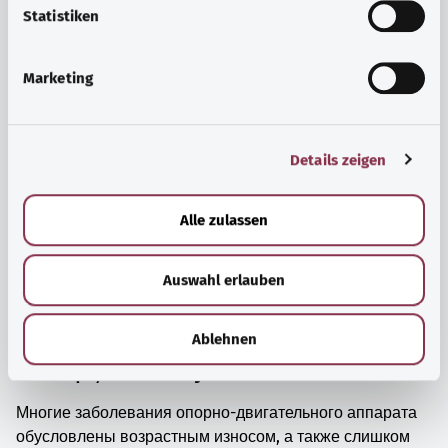
просто прийти в себя.
l
Statistiken
i
Узнать больше
g
Marketing
u
n
g
Details zeigen
s
a
u
Alle zulassen
s
w
Auswahl erlauben
a
h
l
Ablehnen
Мышцы, кости и суставы
Многие заболевания опорно-двигательного аппарата
обусловлены возрастным износом, а также слишком