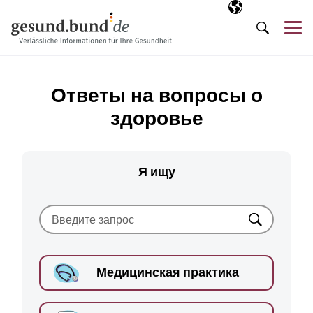
Пропустить навигацию
Выбранный язы
RU
М
Поиск
Ответы на вопросы о
здоровье
Я ищу
Искать
Медицинская практика