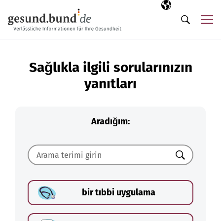
Gezinme menüsünü atla
Seçili dil
TR
Me
Arama
Sağlıkla ilgili sorularınızın
yanıtları
Aradığım:
Ara
bir tıbbi uygulama