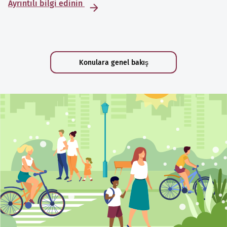
Ayrıntılı bilgi edinin
Konulara genel bakış