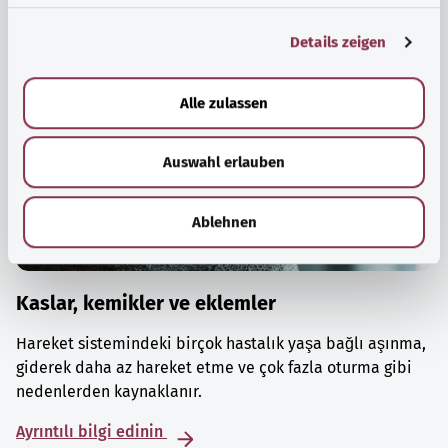
g
Details zeigen
s
a
u
Alle zulassen
s
w
Auswahl erlauben
a
h
l
Ablehnen
Kaslar, kemikler ve eklemler
Hareket sistemindeki birçok hastalık yaşa bağlı aşınma,
giderek daha az hareket etme ve çok fazla oturma gibi
nedenlerden kaynaklanır.
Ayrıntılı bilgi edinin