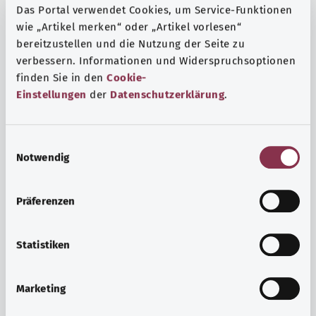
Das Portal verwendet Cookies, um Service-Funktionen
wie „Artikel merken“ oder „Artikel vorlesen“
bereitzustellen und die Nutzung der Seite zu
verbessern. Informationen und Widerspruchsoptionen
finden Sie in den
Cookie-
Einstellungen
der
Datenschutzerklärung
.
E
Notwendig
i
n
w
Präferenzen
i
Ruh ve huzur
l
Spor mu, meditasyon mu? Günlük yaşamın stres ve
l
Statistiken
sıkıntılarıyla başa çıkmak, iç huzuru arttırmak veya
i
dinlenmek için çeşitli önlemler vardır.
g
Marketing
u
Ayrıntılı bilgi edinin
n