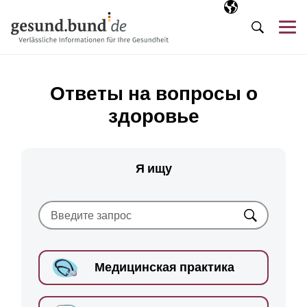
Пропустить навигацию
Выбранный язы
RU
М
Поиск
Ответы на вопросы о
здоровье
Я ищу
Искать
Медицинская практика