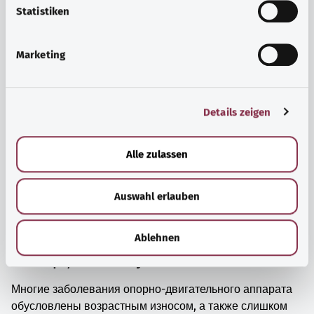
просто прийти в себя.
l
Statistiken
i
Узнать больше
g
Marketing
u
n
g
Details zeigen
s
a
u
Alle zulassen
s
w
Auswahl erlauben
a
h
l
Ablehnen
Мышцы, кости и суставы
Многие заболевания опорно-двигательного аппарата
обусловлены возрастным износом, а также слишком