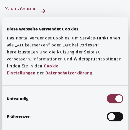
Узнать больше
Diese Webseite verwendet Cookies
Das Portal verwendet Cookies, um Service-Funktionen
wie „Artikel merken“ oder „Artikel vorlesen“
bereitzustellen und die Nutzung der Seite zu
verbessern. Informationen und Widerspruchsoptionen
finden Sie in den
Cookie-
Einstellungen
der
Datenschutzerklärung
.
E
Notwendig
i
Психика и самочувствие
n
Спорт или медитация? Существуют различные меры,
w
Präferenzen
позволяющие справиться со стрессом и нагрузками
i
повседневной жизни, улучшить самочувствие или
l