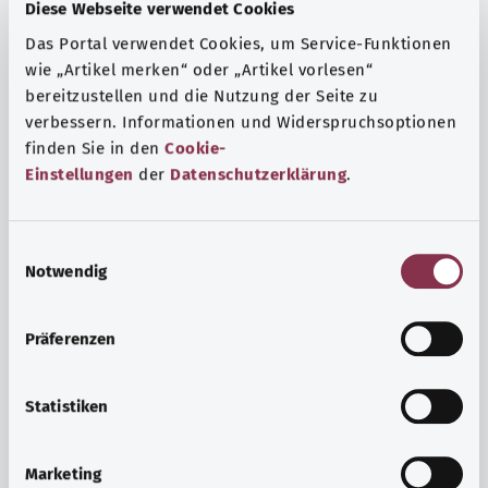
Fragen und eine intensive Lebenserfahrung. Welche
Diese Webseite verwendet Cookies
Beratungen und Untersuchungen Schwangere in
Das Portal verwendet Cookies, um Service-Funktionen
Anspruch nehmen können, erfahren Sie hier.
wie „Artikel merken“ oder „Artikel vorlesen“
bereitzustellen und die Nutzung der Seite zu
Mehr erfahren
verbessern. Informationen und Widerspruchsoptionen
finden Sie in den
Cookie-
Einstellungen
der
Datenschutzerklärung
.
E
Notwendig
i
n
w
Präferenzen
i
l
l
Statistiken
i
Psyche und Wohlbefinden
g
Marketing
u
Sport oder Meditation? Es gibt verschiedene