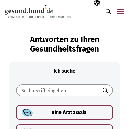
Navigation überspringen
Ausgewählte Sp
DE
Me
Suche
Antworten zu Ihren
Gesundheitsfragen
Ich suche
Suchen
eine Arztpraxis