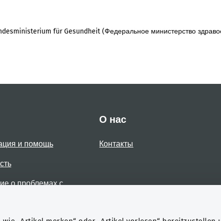
desministerium für Gesundheit (Федеральное министерство здраво
О нас
ация и помощь
Контакты
сть
е о проблемах с
стью