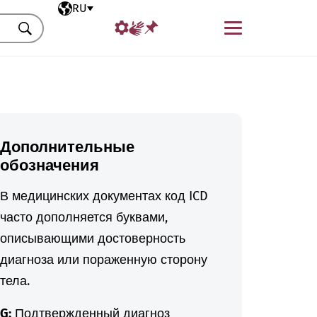
Выбранный язык
RU
Меню
Искать
Дополнительные
обозначения
В медицинских документах код ICD
часто дополняется буквами,
описывающими достоверность
диагноза или пораженную сторону
тела.
G:
Подтвержденный диагноз