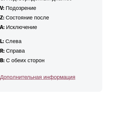
V:
Подозрение
Z:
Состояние после
A:
Исключение
L:
Слева
R:
Справа
B:
С обеих сторон
Дополнительная информация