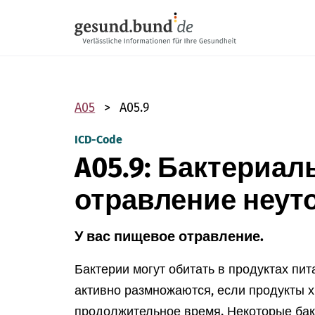
Пропустить навигацию
A05
A05.9
ICD-Code
A05.9: Бактериа
отравление неут
У вас пищевое отравление.
Бактерии могут обитать в продуктах пит
активно размножаются, если продукты х
продолжительное время. Некоторые бак