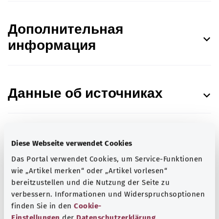
Дополнительная
информация
Данные об источниках
Diese Webseite verwendet Cookies
В сотрудничестве с Institut für Qualität und
Das Portal verwendet Cookies, um Service-Funktionen
Wirtschaftlichkeit im Gesundheitswesen (IQWiG,
wie „Artikel merken“ oder „Artikel vorlesen“
Институт качества и эффективности в
bereitzustellen und die Nutzung der Seite zu
здравоохранении).
verbessern. Informationen und Widerspruchsoptionen
Состояние:
08.03.2024
finden Sie in den
Cookie-
Einstellungen
der
Datenschutzerklärung
.