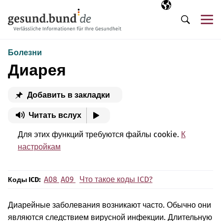
Пропустить навигацию
Выбранный язы
RU
М
Поиск
Болезни
Диарея
Добавить в закладки
Читать вслух
Для этих функций требуются файлы cookie.
К
настройкам
A08
A09
Что такое коды ICD?
Коды ICD:
Диарейные заболевания возникают часто. Обычно они
являются следствием вирусной инфекции. Длительную