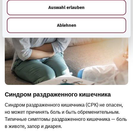
w
Рекомендуемые статьи
Auswahl erlauben
a
h
l
Ablehnen
Синдром раздраженного кишечника
Синдром раздраженного кишечника (СРК) не опасен,
но может причинять боль и быть обременительным.
Типичные симптомы раздраженного кишечника — боль
в животе, запор и диарея.