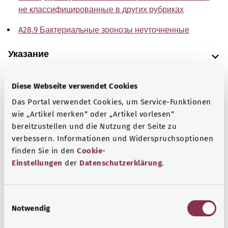
не классифицированные в других рубриках
A28.9 Бактериальные зоонозы неуточненные
Указание
Diese Webseite verwendet Cookies
Источник
Das Portal verwendet Cookies, um Service-Funktionen
wie „Artikel merken“ oder „Artikel vorlesen“
The explanations of ICD and OPS codes are provided by
bereitzustellen und die Nutzung der Seite zu
the non-profit organization “Was hab’ ich?”
verbessern. Informationen und Widerspruchsoptionen
gemeinnützige GmbH on behalf of the Federal Ministry of
finden Sie in den
Cookie-
Health (BMG).
Einstellungen
der
Datenschutzerklärung
.
E
Notwendig
i
Наверх
n