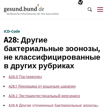
Пропустить навигацию
Выбранный язы
RU
М
Поиск
ICD-Code
A28: Другие
бактериальные зоонозы,
не классифицированные
в других рубриках
A28.0 Пастереллез
A28.1 Лихорадка от кошачьих царапин
A28.2 Экстраинтестинальный иерсиниоз
A28.8 Другие уточненные бактериальные зоонозы,