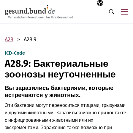
Пропустить навигацию
Выбранный язы
RU
М
Поиск
A28
A28.9
ICD-Code
A28.9: Бактериальные
зоонозы неуточненные
Вы заразились бактериями, которые
встречаются у животных.
Эти бактерии могут переноситься птицами, грызунами
и другими животными. Заразиться можно при контакте
с инфицированными животными или их
экскрементами. Заражение также возможно при