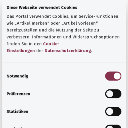
Diese Webseite verwendet Cookies
Das Portal verwendet Cookies, um Service-Funktionen
wie „Artikel merken“ oder „Artikel vorlesen“
bereitzustellen und die Nutzung der Seite zu
verbessern. Informationen und Widerspruchsoptionen
finden Sie in den
Cookie-
Einstellungen
der
Datenschutzerklärung
.
E
Notwendig
i
n
Чесотка
w
Präferenzen
Чесотка возникает из-за поражения кожи клещами.
i
Характерным признаком является сильный зуд.
l
Чесотка может передаваться при длительном контакте
l
Statistiken
с кожей. Однако это заболевание поддается лечению.
i
g