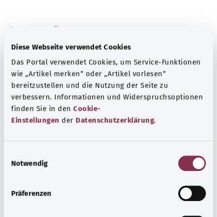
Для хорошей осведомленности
Другие статьи
Diese Webseite verwendet Cookies
Das Portal verwendet Cookies, um Service-Funktionen
wie „Artikel merken“ oder „Artikel vorlesen“
bereitzustellen und die Nutzung der Seite zu
verbessern. Informationen und Widerspruchsoptionen
finden Sie in den
Cookie-
Einstellungen
der
Datenschutzerklärung
.
E
Notwendig
i
n
w
Сифилис
Präferenzen
i
Сифилис — это инфекционное заболевание,
l