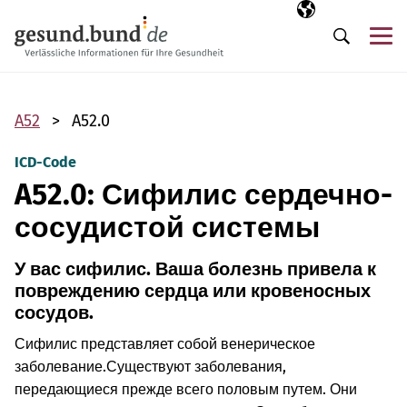
Пропустить навигацию
Выбранный язы
RU
М
Поиск
A52
A52.0
ICD-Code
A52.0: Сифилис сердечно-
сосудистой системы
У вас сифилис. Ваша болезнь привела к
повреждению сердца или кровеносных
сосудов.
Сифилис представляет собой венерическое
заболевание.
Существуют заболевания,
передающиеся прежде всего половым путем. Они