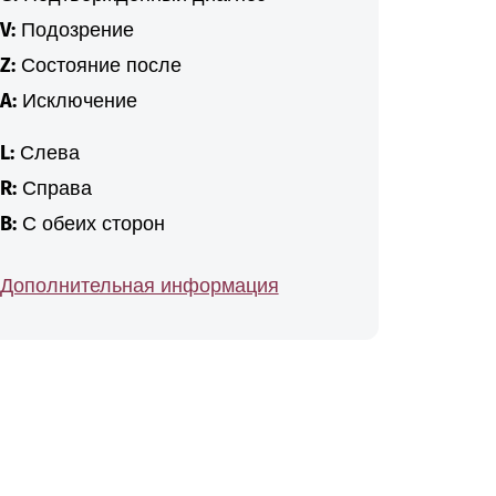
V:
Подозрение
Z:
Состояние после
A:
Исключение
L:
Слева
R:
Справа
B:
С обеих сторон
Дополнительная информация