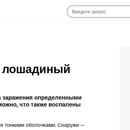
й лошадиный
за заражения определенными
можно, что также воспалены
мя тонкими оболочками. Снаружи —