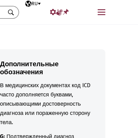
Выбранный язык
RU
Меню
Искать
Дополнительные
обозначения
В медицинских документах код ICD
часто дополняется буквами,
описывающими достоверность
диагноза или пораженную сторону
тела.
G:
Подтвержденный диагноз