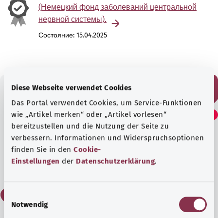
(Немецкий фонд заболеваний центральной
нервной системы).
Состояние:
15.04.2025
Diese Webseite verwendet Cookies
Das Portal verwendet Cookies, um Service-Funktionen
Считаете ли вы эту
wie „Artikel merken“ oder „Artikel vorlesen“
статью полезной?
bereitzustellen und die Nutzung der Seite zu
verbessern. Informationen und Widerspruchsoptionen
finden Sie in den
Cookie-
Да
Einstellungen
der
Datenschutzerklärung
.
Нет
E
Notwendig
i