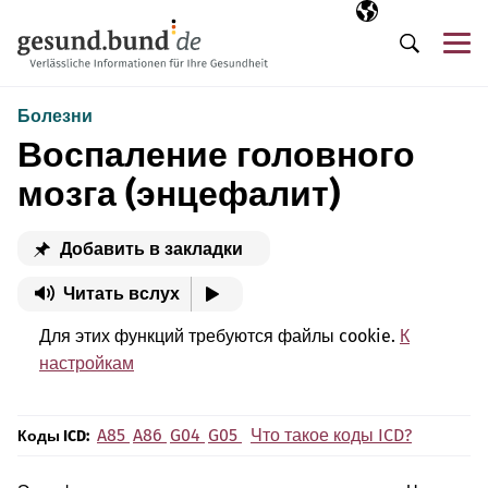
Пропустить навигацию
Выбранный язы
RU
М
Поиск
Болезни
Воспаление головного
мозга (энцефалит)
Добавить в закладки
Читать вслух
Для этих функций требуются файлы cookie.
К
настройкам
A85
A86
G04
G05
Что такое коды ICD?
Коды ICD: