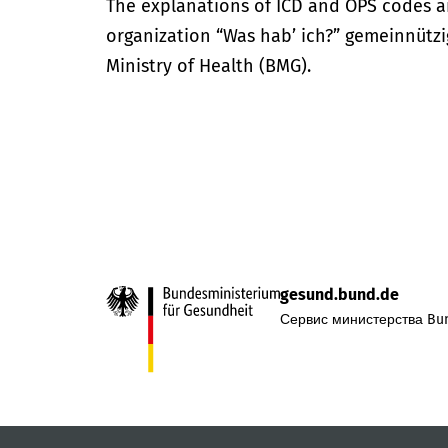
The explanations of ICD and OPS codes a
organization “Was hab’ ich?” gemeinnütz
Ministry of Health (BMG).
gesund.bund.de
Сервис министерства Bun