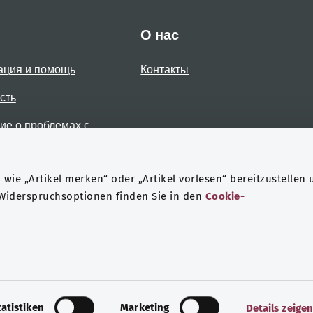
О нас
ация и помощь
Контакты
сть
е о проблемах с
стью
wie „Artikel merken“ oder „Artikel vorlesen“ bereitzustellen 
 Widerspruchsoptionen finden Sie in den
Cookie-
Защита данных
Выходные данные
tatistiken
Marketing
Details zeige