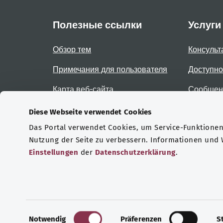
Полезные ссылки
Услуги
Обзор тем
Консульт
Примечания для пользователя
Доступно
Карта веб-сайта
Сообщени
доступно
Diese Webseite verwendet Cookies
Das Portal verwendet Cookies, um Service-Funktionen 
Сертификаты
Nutzung der Seite zu verbessern. Informationen und
Einstellungen
der
Datenschutzerklärung
.
© 2026 Bundesministerium für Gesundheit.
E
Notwendig
Präferenzen
S