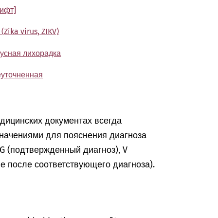
ифт]
Zika virus, ZIKV)
русная лихорадка
еуточненная
едицинских документах всегда
начениями для пояснения диагноза
, G (подтвержденный диагноз), V
ие после соответствующего диагноза).