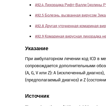
A92.4 Лихорадка Рифт-Валли [долины Р
A92.5 Болезнь, вызванная вирусом Зика (
A92.8 Другая уточненная комариная ви
A92.9 Комариная вирусная лихорадка н
Указание
При амбулаторном лечении код ICD в м
сопровождается дополнительными обоз
(A, G, V или Z): A (исключенный диагноз)
(предполагаемый диагноз) и Z (состоян
Источник