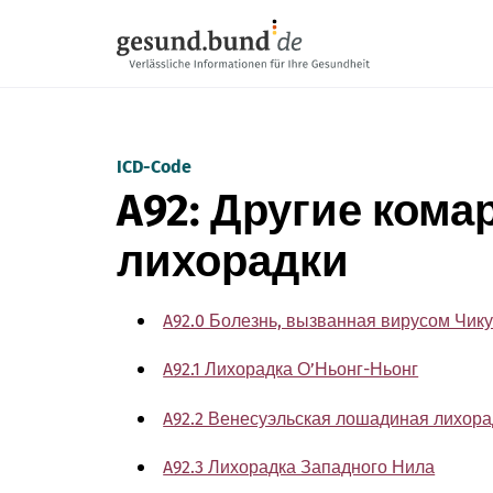
Пропустить навигацию
ICD-Code
A92: Другие ком
лихорадки
A92.0 Болезнь, вызванная вирусом Чик
A92.1 Лихорадка О’Ньонг-Ньонг
A92.2 Венесуэльская лошадиная лихора
A92.3 Лихорадка Западного Нила