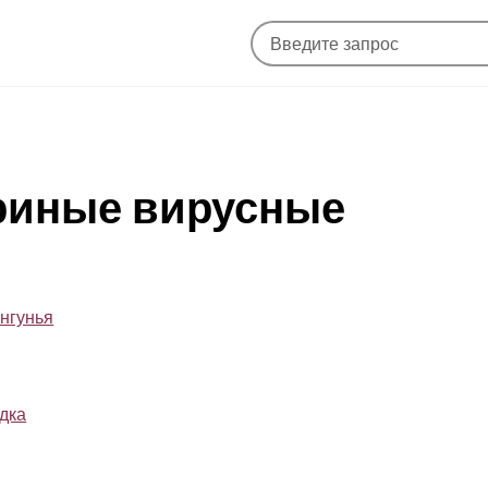
ариные вирусные
унгунья
дка