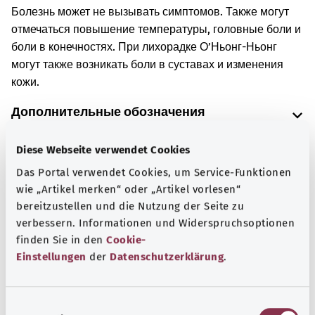
Болезнь может не вызывать симптомов. Также могут
отмечаться повышение температуры, головные боли и
боли в конечностях. При лихорадке О’Ньонг-Ньонг
могут также возникать боли в суставах и изменения
кожи.
Дополнительные обозначения
Diese Webseite verwendet Cookies
Указание
Das Portal verwendet Cookies, um Service-Funktionen
wie „Artikel merken“ oder „Artikel vorlesen“
bereitzustellen und die Nutzung der Seite zu
verbessern. Informationen und Widerspruchsoptionen
Источник
finden Sie in den
Cookie-
Предоставлено некоммерческой организацией Was
Einstellungen
der
Datenschutzerklärung
.
hab’ ich? GmbH по поручению Bundesministerium für
Gesundheit (BMG, Федеральное министерство
E
здравоохранения).