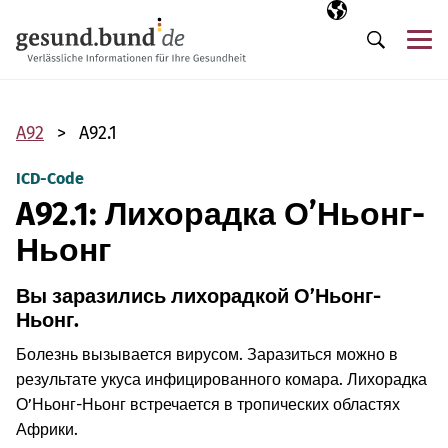
Пропустить навигацию
Выбранный язы
RU
М
Поиск
A92
A92.1
ICD-Code
A92.1: Лихорадка О’Ньонг-
Ньонг
Вы заразились лихорадкой О’Ньонг-
Ньонг.
Болезнь вызывается вирусом. Заразиться можно в
результате укуса инфицированного комара. Лихорадка
О’Ньонг-Ньонг встречается в тропических областях
Африки.