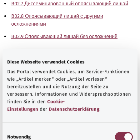
B02.7 Диссеминированный опоясывающий лишай
B02.8 Опоясывающий лишай с другими
осложнениями
B02.9 Опоясывающий лишай без осложнений
Указание
Diese Webseite verwendet Cookies
Das Portal verwendet Cookies, um Service-Funktionen
Источник
wie „Artikel merken“ oder „Artikel vorlesen“
bereitzustellen und die Nutzung der Seite zu
The explanations of ICD and OPS codes are provided by
verbessern. Informationen und Widerspruchsoptionen
the non-profit organization “Was hab’ ich?”
finden Sie in den
Cookie-
gemeinnützige GmbH on behalf of the Federal Ministry of
Einstellungen
der
Datenschutzerklärung
.
Health (BMG).
E
Notwendig
i