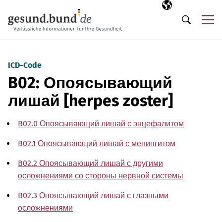
Пропустить навигацию
Выбранный язы
RU
М
Поиск
ICD-Code
B02: Опоясывающий
лишай [herpes zoster]
B02.0 Опоясывающий лишай с энцефалитом
B02.1 Опоясывающий лишай с менингитом
B02.2 Опоясывающий лишай с другими
осложнениями со стороны нервной системы
B02.3 Опоясывающий лишай с глазными
осложнениями