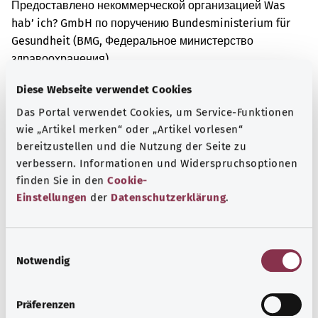
Предоставлено некоммерческой организацией Was
hab’ ich? GmbH по поручению Bundesministerium für
Gesundheit (BMG, Федеральное министерство
здравоохранения).
Diese Webseite verwendet Cookies
Das Portal verwendet Cookies, um Service-Funktionen
Для хорошей осведомленности
wie „Artikel merken“ oder „Artikel vorlesen“
Другие статьи
bereitzustellen und die Nutzung der Seite zu
verbessern. Informationen und Widerspruchsoptionen
finden Sie in den
Cookie-
Einstellungen
der
Datenschutzerklärung
.
E
Notwendig
i
n
w
Präferenzen
i