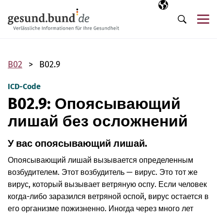
Пропустить навигацию
Выбранный язы
RU
М
Поиск
B02
B02.9
ICD-Code
B02.9: Опоясывающий
лишай без осложнений
У вас опоясывающий лишай.
Опоясывающий лишай вызывается определенным
возбудителем. Этот возбудитель — вирус. Это тот же
вирус, который вызывает ветряную оспу. Если человек
когда-либо заразился ветряной оспой, вирус остается в
его организме пожизненно. Иногда через много лет