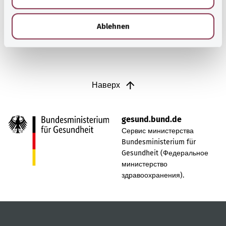
h
Узнать больше
l
Ablehnen
Наверх
gesund.bund.de
Сервис министерства
Bundesministerium für
Gesundheit (Федеральное
министерство
здравоохранения).