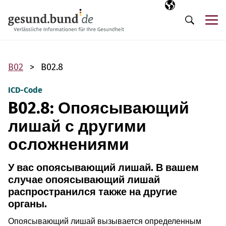
Пропустить навигацию
Выбранный язы
RU
М
Поиск
B02
B02.8
ICD-Code
B02.8: Опоясывающий
лишай с другими
осложнениями
У вас опоясывающий лишай. В вашем
случае опоясывающий лишай
распространился также на другие
органы.
Опоясывающий лишай вызывается определенным