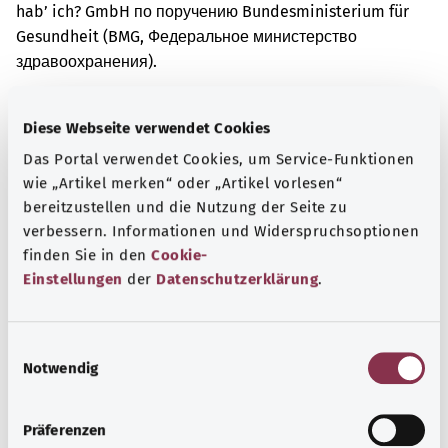
hab’ ich? GmbH по поручению Bundesministerium für
Gesundheit (BMG, Федеральное министерство
здравоохранения).
Diese Webseite verwendet Cookies
Для хорошей осведомленности
Das Portal verwendet Cookies, um Service-Funktionen
Другие статьи
wie „Artikel merken“ oder „Artikel vorlesen“
bereitzustellen und die Nutzung der Seite zu
verbessern. Informationen und Widerspruchsoptionen
finden Sie in den
Cookie-
Einstellungen
der
Datenschutzerklärung
.
E
Notwendig
i
n
w
Präferenzen
i