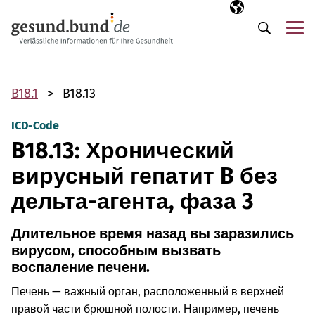
Пропустить навигацию
Выбранный язы
RU
М
Поиск
B18.1
B18.13
ICD-Code
B18.13: Хронический
вирусный гепатит B без
дельта-агента, фаза 3
Длительное время назад вы заразились
вирусом, способным вызвать
воспаление печени.
Печень — важный орган, расположенный в верхней
правой части брюшной полости. Например, печень