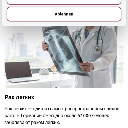
Для хорошей осведомленности
h
Другие статьи
l
Ablehnen
Рак легких
Рак легких — один из самых распространенных видов
рака. В Германии ежегодно около 57 000 человек
заболевают раком легких.