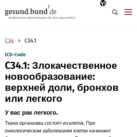
Пропустить навигацию
Выбранный язы
RU
М
Поиск
C34
C34.1
ICD-Code
C34.1: Злокачественное
новообразование:
верхней доли, бронхов
или легкого
У вас рак легкого.
Ткани организма состоят из клеток. При
онкологическом заболевании клетки начинают