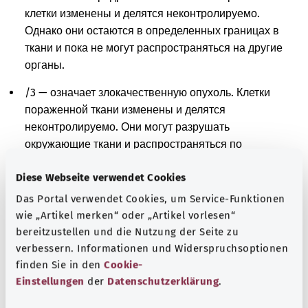
клетки изменены и делятся неконтролируемо.
Однако они остаются в определенных границах в
ткани и пока не могут распространяться на другие
органы.
/3 — означает злокачественную опухоль. Клетки
пораженной ткани изменены и делятся
неконтролируемо. Они могут разрушать
окружающие ткани и распространяться по
организму.
Diese Webseite verwendet Cookies
/6 — означает метастазы. При этом раковые клетки
Das Portal verwendet Cookies, um Service-Funktionen
из первоначального очага распространились в
wie „Artikel merken“ oder „Artikel vorlesen“
другие части тела и размножились там.
bereitzustellen und die Nutzung der Seite zu
verbessern. Informationen und Widerspruchsoptionen
/9 — означает злокачественную опухоль или
finden Sie in den
Cookie-
метастазы. Клетки пораженной ткани изменены и
Einstellungen
der
Datenschutzerklärung
.
делятся неконтролируемо. Однако нельзя сказать,
происходят ли эти клетки из ткани в пораженной