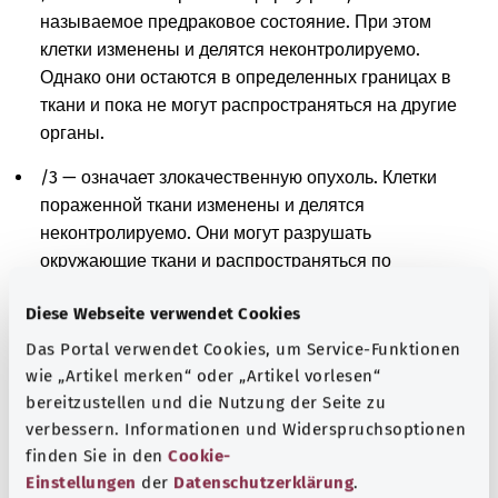
называемое предраковое состояние. При этом
клетки изменены и делятся неконтролируемо.
Однако они остаются в определенных границах в
ткани и пока не могут распространяться на другие
органы.
/3 — означает злокачественную опухоль. Клетки
пораженной ткани изменены и делятся
неконтролируемо. Они могут разрушать
окружающие ткани и распространяться по
организму.
Diese Webseite verwendet Cookies
/6 — означает метастазы. При этом раковые клетки
Das Portal verwendet Cookies, um Service-Funktionen
из первоначального очага распространились в
wie „Artikel merken“ oder „Artikel vorlesen“
другие части тела и размножились там.
bereitzustellen und die Nutzung der Seite zu
verbessern. Informationen und Widerspruchsoptionen
/9 — означает злокачественную опухоль или
finden Sie in den
Cookie-
метастазы. Клетки пораженной ткани изменены и
Einstellungen
der
Datenschutzerklärung
.
делятся неконтролируемо. Однако нельзя сказать,