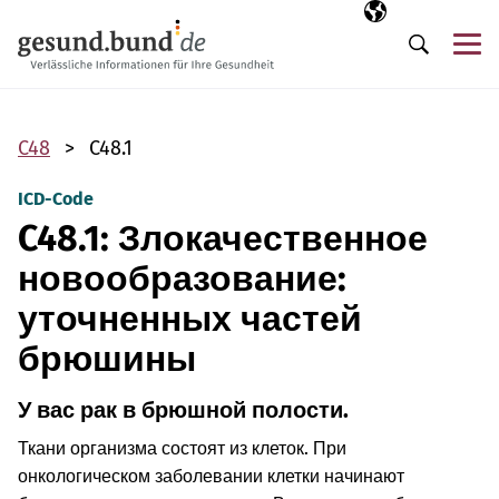
Пропустить навигацию
Выбранный язы
RU
М
Поиск
C48
C48.1
ICD-Code
C48.1: Злокачественное
новообразование:
уточненных частей
брюшины
У вас рак в брюшной полости.
Ткани организма состоят из клеток. При
онкологическом заболевании клетки начинают