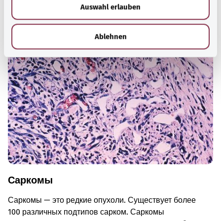
Auswahl erlauben
a
Для хорошей осведомленности
h
Другие статьи
l
Ablehnen
Саркомы
Саркомы — это редкие опухоли. Существует более
100 различных подтипов сарком. Саркомы