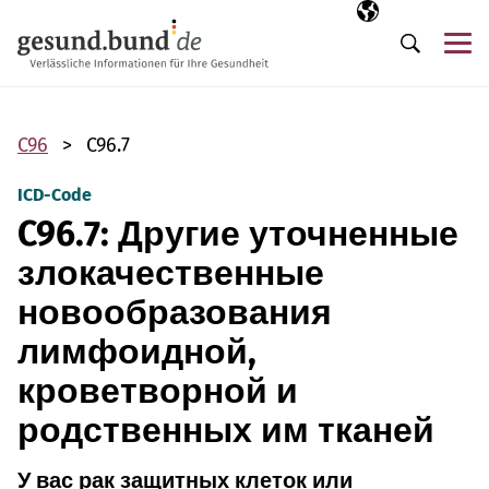
Пропустить навигацию
Выбранный язы
RU
М
Поиск
C96
C96.7
ICD-Code
C96.7: Другие уточненные
злокачественные
новообразования
лимфоидной,
кроветворной и
родственных им тканей
У вас рак защитных клеток или