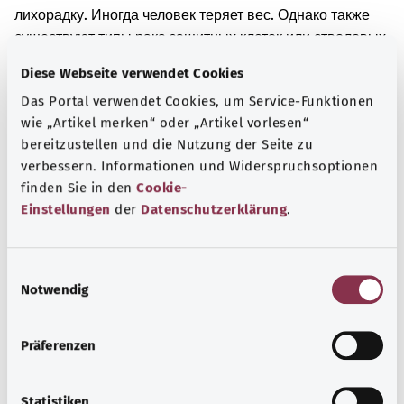
лихорадку. Иногда человек теряет вес. Однако также
существуют типы рака защитных клеток или стволовых
клеток крови, которые обнаруживаются случайно и
Diese Webseite verwendet Cookies
которые вначале вызывают лишь незначительные
Das Portal verwendet Cookies, um Service-Funktionen
симптомы.
wie „Artikel merken“ oder „Artikel vorlesen“
Дополнительные обозначения
bereitzustellen und die Nutzung der Seite zu
verbessern. Informationen und Widerspruchsoptionen
finden Sie in den
Cookie-
Einstellungen
der
Datenschutzerklärung
.
Указание
E
Notwendig
i
Источник
n
Предоставлено некоммерческой организацией Was
w
Präferenzen
hab’ ich? GmbH по поручению Bundesministerium für
i
Gesundheit (BMG, Федеральное министерство
l
здравоохранения).
l
Statistiken