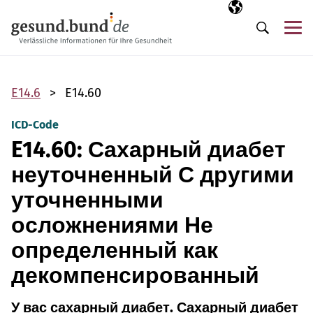
Пропустить навигацию
Выбранный язы
RU
М
Поиск
E14.6
E14.60
ICD-Code
E14.60: Сахарный диабет
неуточненный С другими
уточненными
осложнениями Не
определенный как
декомпенсированный
У вас сахарный диабет. Сахарный диабет