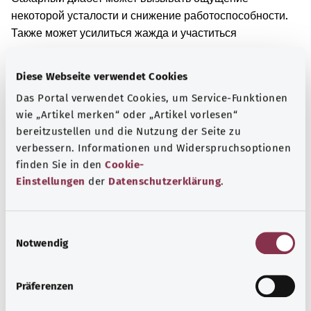
некоторой усталости и снижение работоспособности.
Также может усилиться жажда и участиться
мочеиспускание.
При длительном заболевании сахарным диабетом
Diese Webseite verwendet Cookies
возможно повреждение кровеносных сосудов в разных
Das Portal verwendet Cookies, um Service-Funktionen
областях организма. При повреждении кровеносных
wie „Artikel merken“ oder „Artikel vorlesen“
сосудов могут возникать нарушения кровообращения.
bereitzustellen und die Nutzung der Seite zu
Кроме того, из-за высокого уровня сахара в крови
verbessern. Informationen und Widerspruchsoptionen
возможно повреждение почек и глаз. При длительном
finden Sie in den
Cookie-
заболевании сахарным диабетом возможно
Einstellungen
der
Datenschutzerklärung
.
повреждение нервов. При повреждении нервов могут
появиться нарушения чувствительности или боли.
E
Кроме того, в некоторых областях тела человек может
Notwendig
i
ощущать меньше силы.
n
Дополнительные обозначения
w
Präferenzen
i