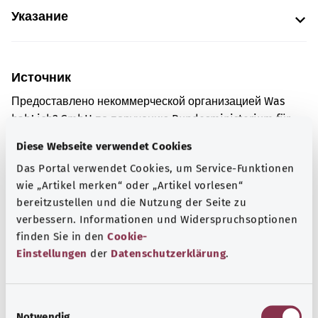
Указание
Источник
Предоставлено некоммерческой организацией Was
hab’ ich? GmbH по поручению Bundesministerium für
Gesundheit (BMG, Федеральное министерство
Diese Webseite verwendet Cookies
здравоохранения).
Das Portal verwendet Cookies, um Service-Funktionen
wie „Artikel merken“ oder „Artikel vorlesen“
bereitzustellen und die Nutzung der Seite zu
Для хорошей осведомленности
verbessern. Informationen und Widerspruchsoptionen
Другие статьи
finden Sie in den
Cookie-
Einstellungen
der
Datenschutzerklärung
.
E
Notwendig