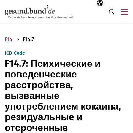
Пропустить навигацию
Выбранный язы
RU
М
Поиск
F14
F14.7
ICD-Code
F14.7: Психические и
поведенческие
расстройства,
вызванные
употреблением кокаина,
резидуальные и
отсроченные