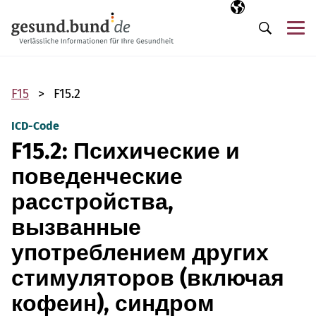
Пропустить навигацию
Выбранный язы
RU
М
Поиск
F15
F15.2
ICD-Code
F15.2: Психические и
поведенческие
расстройства,
вызванные
употреблением других
стимуляторов (включая
кофеин), синдром