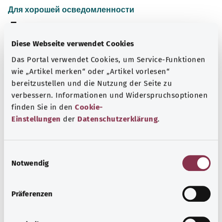
Для хорошей осведомленности
Другие статьи
Diese Webseite verwendet Cookies
Das Portal verwendet Cookies, um Service-Funktionen
wie „Artikel merken“ oder „Artikel vorlesen“
bereitzustellen und die Nutzung der Seite zu
verbessern. Informationen und Widerspruchsoptionen
finden Sie in den
Cookie-
Einstellungen
der
Datenschutzerklärung
.
E
Notwendig
i
Запрещенные наркотики и наркотическая
n
зависимость
w
Präferenzen
i
Многие наркотики кратковременно улучшают
l
настроение и самочувствие. Однако их регулярное