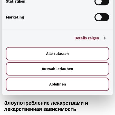
l
Statistiken
употребление может иметь тяжелые психические и
i
физические последствия.
g
Marketing
u
Узнать больше
n
g
Details zeigen
s
a
u
Alle zulassen
s
w
Auswahl erlauben
a
h
l
Ablehnen
Злоупотребление лекарствами и
лекарственная зависимость