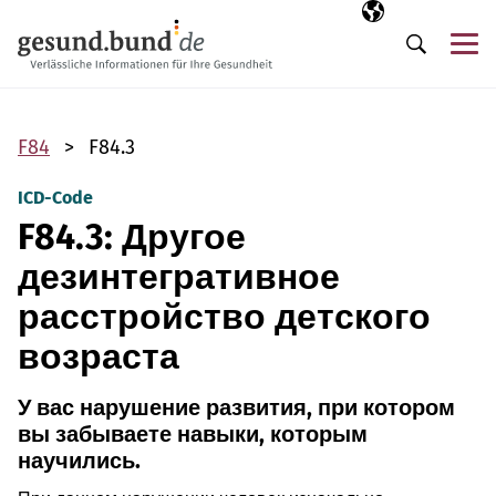
Пропустить навигацию
Выбранный язы
RU
М
Поиск
F84
F84.3
ICD-Code
F84.3: Другое
дезинтегративное
расстройство детского
возраста
У вас нарушение развития, при котором
вы забываете навыки, которым
научились.