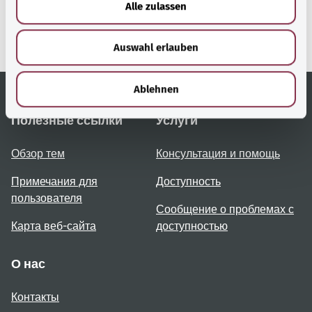
Gesundheit (Федеральное
Alle zulassen
s
министерство
w
здравоохранения).
Auswahl erlauben
a
h
l
Ablehnen
Полезные ссылки
Услуги
Обзор тем
Консультация и помощь
Примечания для
Доступность
пользователя
Сообщение о проблемах с
Карта веб-сайта
доступностью
О нас
Контакты