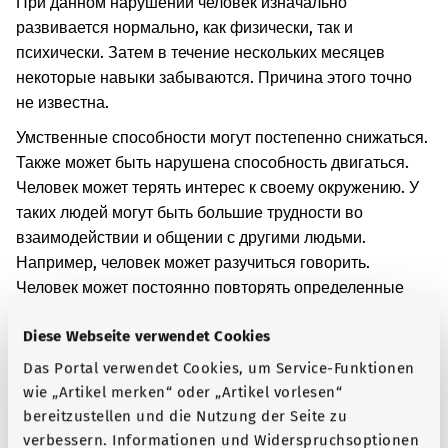
При данном нарушении человек изначально
развивается нормально, как физически, так и
психически. Затем в течение нескольких месяцев
некоторые навыки забываются. Причина этого точно
не известна.
Умственные способности могут постепенно снижаться.
Также может быть нарушена способность двигаться.
Человек может терять интерес к своему окружению. У
таких людей могут быть большие трудности во
взаимодействии и общении с другими людьми.
Например, человек может разучиться говорить.
Человек может постоянно повторять определенные
действия. Помимо этого, возможны проблемы с
Diese Webseite verwendet Cookies
мочеиспусканием и дефекацией. Также могут
проявляться другие симптомы.
Das Portal verwendet Cookies, um Service-Funktionen
wie „Artikel merken“ oder „Artikel vorlesen“
Дополнительные обозначения
bereitzustellen und die Nutzung der Seite zu
verbessern. Informationen und Widerspruchsoptionen